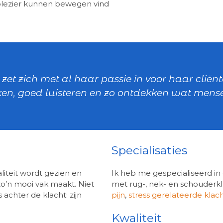
 plezier kunnen bewegen vind
 zet zich met al haar passie in voor haar clië
n, goed luisteren en zo ontdekken wat mensen
Specialisaties
aliteit wordt gezien en
Ik heb me gespecialiseerd in
zo’n mooi vak maakt. Niet
met rug-, nek- en schouder
achter de klacht: zijn
pijn
,
stress gerelateerde klac
Kwaliteit