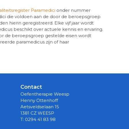
liteitsregister Paramedici
onder nummer
ici die voldoen aan de door de beroepsgroep
n hierin geregistreerd. Elke vijf jaar wordt
icus beschikt over actuele kennis en ervaring.
or de beroepsgroep gestelde eisen wordt
reerde paramedicus zijn of haar
Contact
Oefentherapie Weesp
Henny Ottenhoff
Aetsveldselaan 15
1381 CZ WEESP
T: 0294 41 83 98