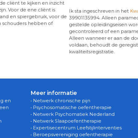
 cliënt te kijken en inzicht
n. Voor de ene cliënt is
Ik sta ingeschreven in het
Kwa
and en spiergebruik, voor de
39901135994. Alleen paramed
ijn schouders hebben of
gestelde opleidingseisen worde
gecontroleerd of een paramed
Alleen wanneer er aan de do
voldaan, behoudt de geregist
kwaliteitsregistratie.
Meer informatie
ng en
• Netwerk chronische pijn
 een
• Psychosomatische oefentherapie
n
• Netwerk Psychomatiek Nederland
m
• Netwerk Slaapoefentherapie
• Expertisecentrum Leefstijlinterventies
• Beroepsvereniging oefentherapie