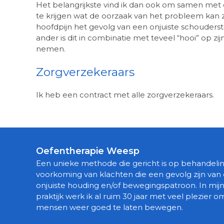
Het belangrijkste vind ik dan ook om samen met de
te krijgen wat de oorzaak van het probleem kan zij
hoofdpijn het gevolg van een onjuiste schouderst
ander is dit in combinatie met teveel “hooi” op z
nemen.
Zorgverzekeraars
Ik heb een contract met alle zorgverzekeraars.
Oefentherapie Weesp
Een unieke methode die gericht is op behandeli
voorkoming van klachten die een gevolg zijn van
onjuiste houding en/of bewegingspatroon. In mij
praktijk werk ik al ruim 30 jaar met veel plezier o
mensen weer goed te laten bewegen.