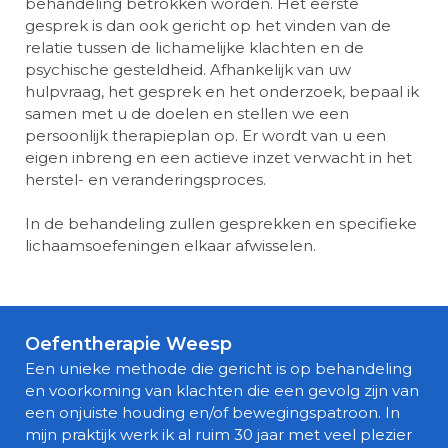
behandeling betrokken worden. Het eerste
gesprek is dan ook gericht op het vinden van de
relatie tussen de lichamelijke klachten en de
psychische gesteldheid. Afhankelijk van uw
hulpvraag, het gesprek en het onderzoek, bepaal ik
samen met u de doelen en stellen we een
persoonlijk therapieplan op. Er wordt van u een
eigen inbreng en een actieve inzet verwacht in het
herstel- en veranderingsproces.
In de behandeling zullen gesprekken en specifieke
lichaamsoefeningen elkaar afwisselen.
Oefentherapie Weesp
Een unieke methode die gericht is op behandeling
en voorkoming van klachten die een gevolg zijn van
een onjuiste houding en/of bewegingspatroon. In
mijn praktijk werk ik al ruim 30 jaar met veel plezier