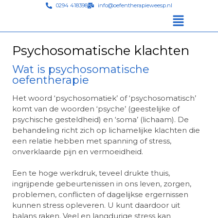
0294 418398
info@oefentherapieweesp.nl
Psychosomatische klachten
Wat is psychosomatische
oefentherapie
Het woord ‘psychosomatiek’ of ‘psychosomatisch’
komt van de woorden ‘psyche’ (geestelijke of
psychische gesteldheid) en ‘soma’ (lichaam). De
behandeling richt zich op lichamelijke klachten die
een relatie hebben met spanning of stress,
onverklaarde pijn en vermoeidheid.
Een te hoge werkdruk, teveel drukte thuis,
ingrijpende gebeurtenissen in ons leven, zorgen,
problemen, conflicten of dagelijkse ergernissen
kunnen stress opleveren. U kunt daardoor uit
balans raken. Veel en langdurige stress kan